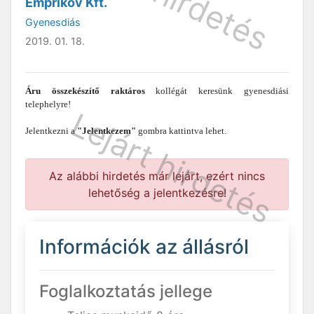
Emprikov Kft.
Gyenesdiás
2019. 01. 18.
Áru összekészítő raktáros
kollégát keresünk gyenesdiási
telephelyre!
Jelentkezni a
"Jelentkezem"
gombra kattintva lehet.
Az alábbi hirdetés már lejárt, ezért nincs
lehetőség a jelentkezésre!
Információk az állásról
Foglalkoztatás jellege