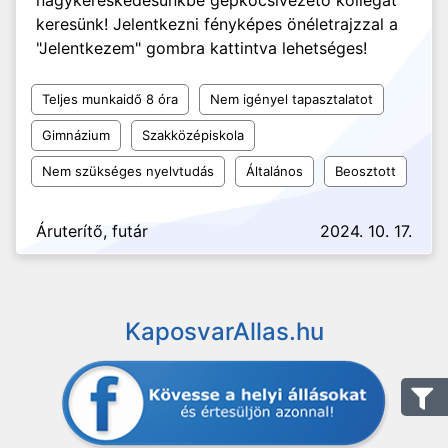
nagykereskedésünkbe gépkocsivezető kollégát
keresünk! Jelentkezni fényképes önéletrajzzal a
"Jelentkezem" gombra kattintva lehetséges!
Teljes munkaidő 8 óra
Nem igényel tapasztalatot
Gimnázium
Szakközépiskola
Nem szükséges nyelvtudás
Általános
Beosztott
Áruterítő, futár
2024. 10. 17.
KaposvarAllas.hu