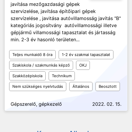
javítása mezőgazdasági gépek
szervizelése, javítása építőipari gépek
szervízelése , javitása autóvillamosság javítás "B"
kategóriás jogosítvány autóvillamossági illetve
gépjármű villamossági tapasztalat és jártasság
min. 2-3 év hasonló területen...
Teljes munkaidő 8 óra
1-2 év szakmai tapasztalat
Szakiskola / szakmunkás képző
OKJ
Szakközépiskola
Technikum
Nem szükséges nyelvtudás
Általános
Beosztott
Gépszerelő, gépkezelő
2022. 02. 15.