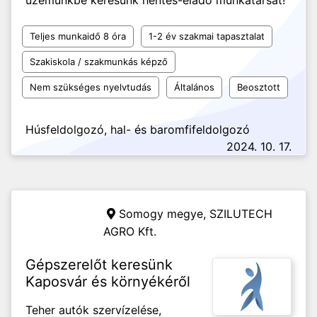
üzemünkbe keresünk hentes-eladó munkatársat!
Teljes munkaidő 8 óra
1-2 év szakmai tapasztalat
Szakiskola / szakmunkás képző
Nem szükséges nyelvtudás
Általános
Beosztott
Húsfeldolgozó, hal- és baromfifeldolgozó
2024. 10. 17.
Somogy megye,
SZILUTECH
AGRO Kft.
Gépszerelőt keresünk
Kaposvár és környékéről
Teher autók szervízelése,