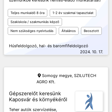
üzemünkbe keresünk hentes-eladó munkatársat!
Teljes munkaidő 8 óra
1-2 év szakmai tapasztalat
Szakiskola / szakmunkás képző
Nem szükséges nyelvtudás
Általános
Beosztott
Húsfeldolgozó, hal- és baromfifeldolgozó
2024. 10. 17.
Somogy megye,
SZILUTECH
AGRO Kft.
Gépszerelőt keresünk
Kaposvár és környékéről
Teher autók szervízelése,