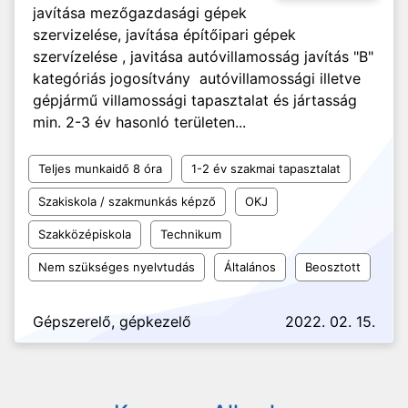
javítása mezőgazdasági gépek
szervizelése, javítása építőipari gépek
szervízelése , javitása autóvillamosság javítás "B"
kategóriás jogosítvány autóvillamossági illetve
gépjármű villamossági tapasztalat és jártasság
min. 2-3 év hasonló területen...
Teljes munkaidő 8 óra
1-2 év szakmai tapasztalat
Szakiskola / szakmunkás képző
OKJ
Szakközépiskola
Technikum
Nem szükséges nyelvtudás
Általános
Beosztott
Gépszerelő, gépkezelő
2022. 02. 15.