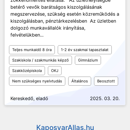
zökkenőmentes ellátása. Az üzlethelyiségbe
betérő vevők barátságos kiszolgálásának
megszervezése, szükség esetén közreműködés a
kiszolgálásban, pénztárkezelésben Az üzletben
dolgozó munkavállalók irányítása,
felvételükben...
Teljes munkaidő 8 óra
1-2 év szakmai tapasztalat
Szakiskola / szakmunkás képző
Gimnázium
Szakközépiskola
OKJ
Nem szükséges nyelvtudás
Általános
Beosztott
Kereskedő, eladó
2025. 03. 20.
KaposvarAllas.hu