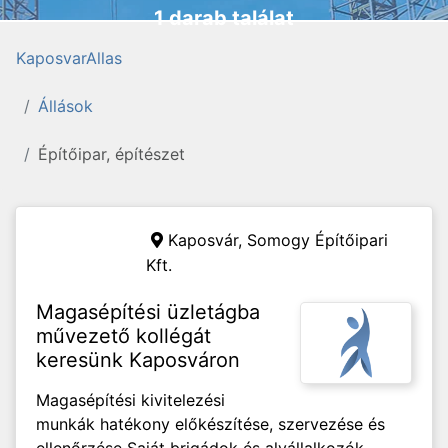
1 darab találat
KaposvarAllas
Állások
Építőipar, építészet
Kaposvár,
Somogy Építőipari
Kft.
Magasépítési üzletágba
művezető kollégát
keresünk Kaposváron
Magasépítési kivitelezési
munkák hatékony előkészítése, szervezése és