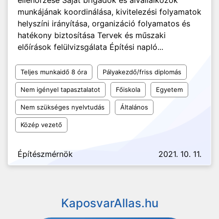
ellenőrzése Saját brigádok és alvállalkozók
munkájának koordinálása, kivitelezési folyamatok
helyszíni irányítása, organizáció folyamatos és
hatékony biztosítása Tervek és műszaki
előírások felülvizsgálata Építési napló...
Teljes munkaidő 8 óra
Pályakezdő/friss diplomás
Nem igényel tapasztalatot
Főiskola
Egyetem
Nem szükséges nyelvtudás
Általános
Közép vezető
Építészmérnök
2021. 10. 11.
KaposvarAllas.hu