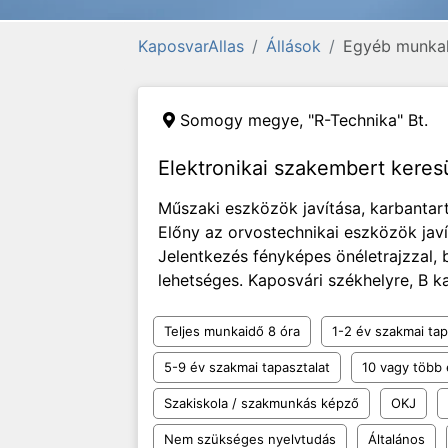
KaposvarAllas
Állások
Egyéb munka
Somogy megye,
"R-Technika" Bt.
Elektronikai szakembert kere
Műszaki eszközök javítása, karbantar
Előny az orvostechnikai eszközök javí
Jelentkezés fényképes önéletrajzzal, 
lehetséges. Kaposvári székhelyre, B ka
Teljes munkaidő 8 óra
1-2 év szakmai tap
5-9 év szakmai tapasztalat
10 vagy több 
Szakiskola / szakmunkás képző
OKJ
Nem szükséges nyelvtudás
Általános