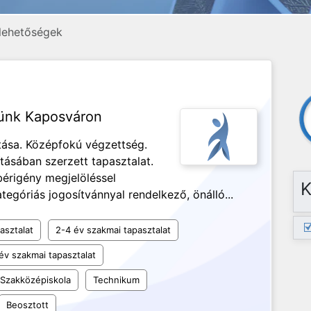
lehetőségek
sünk Kaposváron
tása. Középfokú végzettség.
tásában szerzett tapasztalat.
bérigény megjelöléssel
K
tegóriás jogosítvánnyal rendelkező, önálló...
asztalat
2-4 év szakmai tapasztalat
év szakmai tapasztalat
Szakközépiskola
Technikum
Beosztott