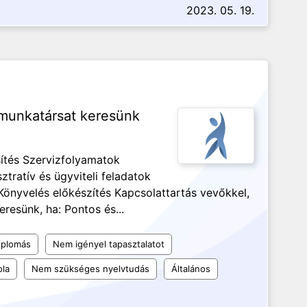
2023. 05. 19.
 munkatársat keresünk
ítés Szervizfolyamatok
ratív és ügyviteli feladatok
Könyvelés előkészítés Kapcsolattartás vevőkkel,
resünk, ha: Pontos és...
iplomás
Nem igényel tapasztalatot
ola
Nem szükséges nyelvtudás
Általános