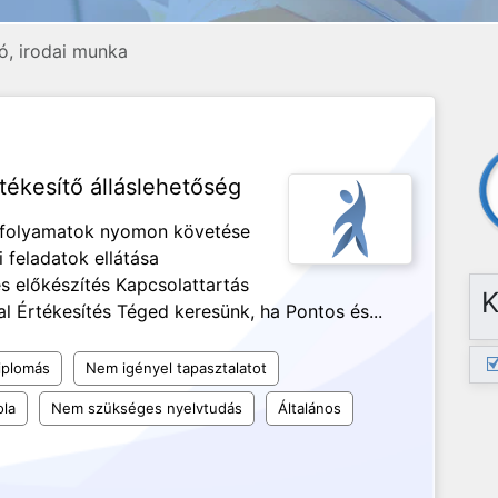
ó, irodai munka
tékesítő álláslehetőség
izfolyamatok nyomon követése
 feladatok ellátása
 előkészítés Kapcsolattartás
K
l Értékesítés Téged keresünk, ha Pontos és...
iplomás
Nem igényel tapasztalatot
ola
Nem szükséges nyelvtudás
Általános