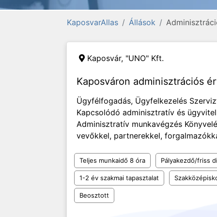
KaposvarAllas
Állások
Adminisztráci
Kaposvár,
"UNO" Kft.
Kaposváron adminisztrációs ér
Ügyfélfogadás, Ügyfelkezelés Szerv
Kapcsolódó adminisztratív és ügyviteli
Adminisztratív munkavégzés Könyvelés
vevőkkel, partnerekkel, forgalmazókka
Teljes munkaidő 8 óra
Pályakezdő/friss d
1-2 év szakmai tapasztalat
Szakközépisk
Beosztott