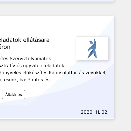
eladatok ellátására
áron
ítés Szervizfolyamatok
ratív és ügyviteli feladatok
Könyvelés előkészítés Kapcsolattartás vevőkkel,
resünk, ha: Pontos és...
Általános
2020. 11. 02.