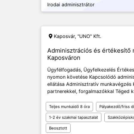
Irodai adminisztrátor
Kaposvár,
"UNO" Kft.
Adminisztrációs és értékesítő
Kaposváron
Ügyfélfogadás, Ügyfelkezelés Értékes
nyomon követése Kapcsolódó adminiszt
ellátása Adminisztratív munkavégzés 
partnerekkel, forgalmazókkal Téged ke
Teljes munkaidő 8 óra
Pályakezdő/friss d
1-2 év szakmai tapasztalat
Szakközépisk
Beosztott