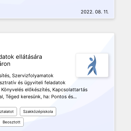
2022. 08. 11.
datok ellátására
áron
sítés, Szervizfolyamatok
tratív és ügyviteli feladatok
 Könyvelés előkészítés, Kapcsolattartás
l, Téged keresünk, ha: Pontos és...
ztalatot
Szakközépiskola
Beosztott