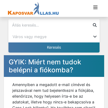
GYIK: Miért nem tudok
belépni a fiókomba?
Amennyiben a megadott e-mail címével és
jelszavával nem tud bejelentkezni a fiókjába,
ellenőrizze, hogy helyesen írta-e be az
adatokat, illetve hogy nincs-e bekapcsolva a
Caps Lock billentyű. Ha továbbra sem sikerül